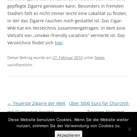
gepflegte Zigarre geniessen kann. Besonders in fremden
Städten fällt es nicht immer leicht eine Lokalität zu finden,
in der das Zigarre rauchen noch gestattet ist. Das Cigar-
Wiki hat ein Verzeichnis zusammengetragen, in dem eine
Vielzahl von „smoker-friendly Locations“ vermerkt ist. Das
Verzeichnis findet sich
hier
.
Dieser Beitrag wurde am
27. Februar 2010
unter
News
veröffentlicht.
Beitragsnavigation
←
Teuerste Zigarre der Welt
Über 5000 Euro für Churchill-
mit Diamanten besetzt
Zigarren-Stummel
→
Diese Website benutzen Cookies. Wenn Sie die Website weiter
nutzen, stimmen Sie der Verwendung von Cookies zu.
Stolz präsentiert von WordPress
Akzeptieren